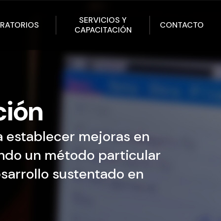
SERVICIOS Y
RATORIOS
CONTACTO
CAPACITACIÓN
ción
a establecer mejoras en
endo un método particular
esarrollo sustentado en