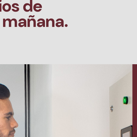
ios de
l mañana.